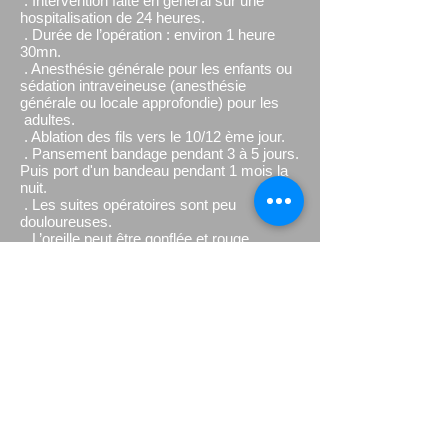
. Intervention faite en général sur une
hospitalisation de 24 heures.
. Durée de l’opération : environ 1 heure
30mn.
. Anesthésie générale pour les enfants ou
sédation intraveineuse (anesthésie
générale ou locale approfondie) pour les
adultes.
. Ablation des fils vers le 10/12 ème jour.
. Pansement bandage pendant 3 à 5 jours.
Puis port d'un bandeau pendant 1 mois la
nuit.
. Les suites opératoires sont peu
douloureuses.
. L’oreille peut être gonflée et rouge
pendant quelques jours après l’opération.
Risques opératoires
Infection locale, hématome, cicatrice
hypertrophique, asymétrie, correction
insuffisante ou exagérée.
Prise en charge
La prise en charge est systématique par
l'assurance maladie, sans nécessité de